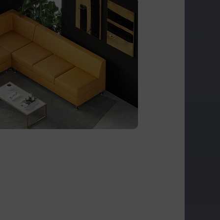
перегородки
ГА
 чтобы быть в курсе событий
Подписаться
льским соглашением
и
политикой
з, когда оставляете свои данные в любой
е Мультиофиса