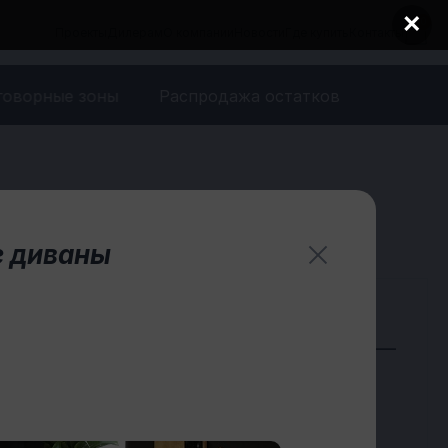
×
Проекты
Дилерам
О компании
Новости
Где купить
Контакты
говорные зоны
Распродажа остатков
 диваны
27.06.2024
Новинки нашего ассортимента —
Модульные диваны
Новинка нашего
ассортимента - Мобильные
АКУСТИЧЕСКИЕ напольные