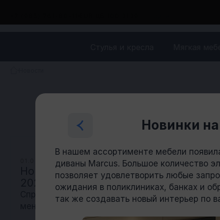
+7 (985) 761-80-11
EUR ЦБ 100.3139
Стулья и кресла
Мягкая меб
Новости
Новинки на
В нашем ассортименте мебели появил
01.09.2024
диваны Marcus. Большое количество э
Новый каталог Multi-office
позволяет удовлетворить любые запро
2024/2025
ожидания в поликлиниках, банках и об
Спрашивайте у Вашего
так же создавать новый интерьер по 
менеджера!