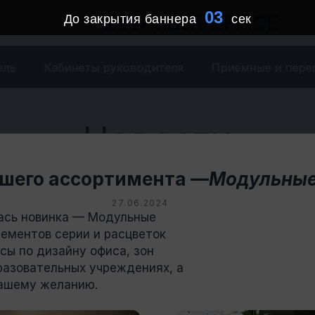
02
До закрытия баннера
сек
ель
Кабинеты руководителя
Приёмные и пере
Новости
шего ассортимента —
Модульные
27.06.2024
ась новинка — Модульные
30.06.2024
лементов серии и расцветок
Новинки нашего ассортимента -
сы по дизайну офиса, зон
Акустические перегородки
разовательных учреждениях, а
Новинки нашего
вашему желанию.
ассортимента -
Акустические перегородки