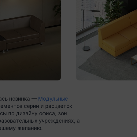
тре МИНПРОМТОР
Подпишитесь на рассылку,
ась новинка —
Модульные
лементов серии и расцветок
Вы соглашаетесь c
пользовате
конфиденциальности
каждый ра
сы по дизайну офиса, зон
форме обратной связи на сайт
разовательных учреждениях, а
вашему желанию.