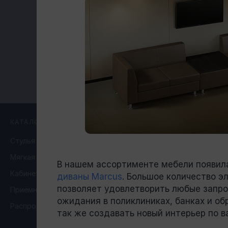
МЫ в реес
КАТАЛОГ
О НАС
Стулья и кресла
О компании
Мягкая мебель
Проекты наших дилеров
В нашем ассортименте мебели появил
Кабинеты руководителя
диваны Marcus
. Большое количество э
Дилерам
позволяет удовлетворить любые запро
Приёмные и переговорные зоны
Новости
ожидания в поликлиниках, банках и об
Распродажа остатков
так же создавать новый интерьер по 
Где купить