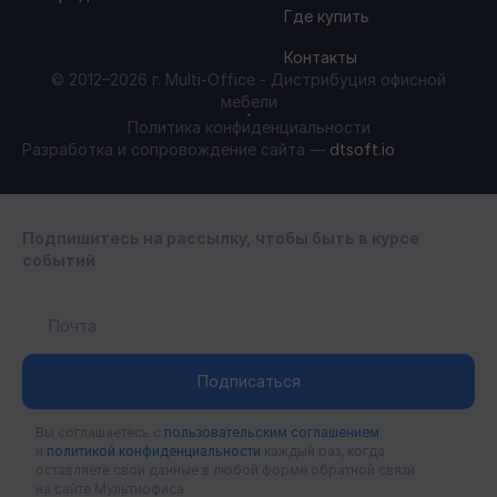
МЫ в реестре
Где купить
Контакты
МИНПРОМТОРГ
© 2012–2026 г. Multi-Office - Дистрибуция офисной
мебели
Политика конфиденциальности
Разработка и сопровождение сайта —
dtsoft.io
Подпишитесь на рассылку, чтобы быть в курсе
событий
Подписаться
Вы соглашаетесь c
пользовательским соглашением
и
политикой конфиденциальности
каждый раз, когда
оставляете свои данные в любой форме обратной связи
на сайте Мультиофиса